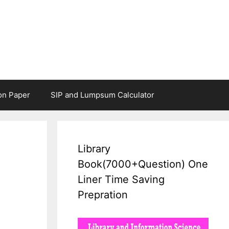
on Paper
SIP and Lumpsum Calculator
Library
Book(7000+Question) One
Liner Time Saving
Prepration