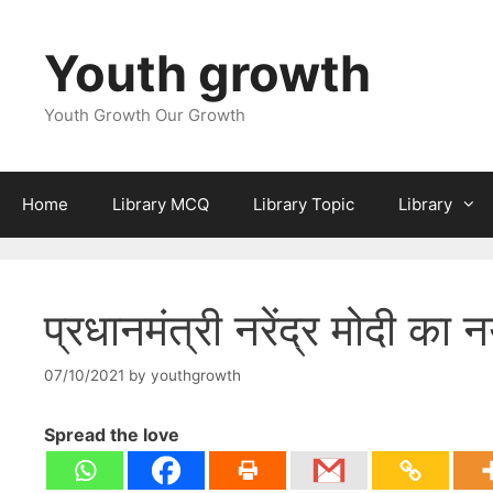
Skip
to
Youth growth
content
Youth Growth Our Growth
Home
Library MCQ
Library Topic
Library
प्रधानमंत्री नरेंद्र मोदी का
07/10/2021
by
youthgrowth
Spread the love