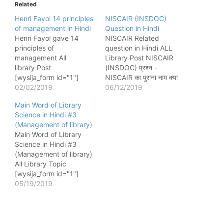
Related
Henri Fayol 14 principles
NISCAIR (INSDOC)
of management in Hindi
Question in Hindi
Henri Fayol gave 14
NISCAIR Related
principles of
question in Hindi ALL
management All
Library Post NISCAIR
library Post
(INSDOC) प्रश्न -
[wysija_form id="1"]
NISCAIR का पुराना नाम क्या
हेनरी फेयोल ने प्रबंध के कौन-
02/02/2019
है? INSDOC प्रश्न -
06/12/2019
कौन से सिद्धांत (Principles of
INSDOC का पूरा नाम क्या है?
Main Word of Library
Management) दिए? हेनरी
Indian National Scientific
Science in Hindi #3
फेयोल(Henri Fayol) का जन्म
Documentation Centre
(Management of library)
29 July 1841 हुआ और उनकी
प्रश्न - INSDOC की स्थापना
Main Word of Library
मृत्यु 19 November 1925
कब और किसके सहयोग से हुई
Science in Hindi #3
को हुई थी उनका
थी? 1952 में यूनेस्को सहयोग से
(Management of library)
(Henri Fayol) का संबंध फ्रांस
प्रश्न…
All Library Topic
देश से था। हेनरी…
[wysija_form id="1"]
https://onlinebookshoppi
05/19/2019
ng.in/product/youth-
growth-our-growth-
library-growth/ मुख्य शब्द