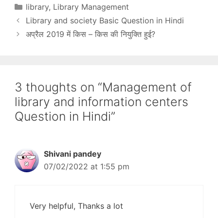
(Main Word) इस पोस्ट में
Categories
library
,
Library Management
निम्नलिखित जानकारी देखेंगे
Library and society Basic Question in Hindi
what is Ledger what is
Allocation Register what
अप्रैल 2019 में किस – किस की नियुक्ति हुई?
is Worksheet what is
Library rules what is job
analysis what is Change
management what…
3 thoughts on “Management of
library and information centers
Question in Hindi”
Shivani pandey
07/02/2022 at 1:55 pm
Very helpful, Thanks a lot