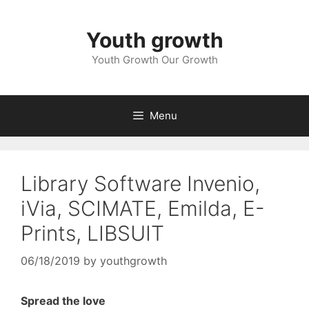
Skip
to
Youth growth
content
Youth Growth Our Growth
Menu
Library Software Invenio,
iVia, SCIMATE, Emilda, E-
Prints, LIBSUIT
06/18/2019
by
youthgrowth
Spread the love