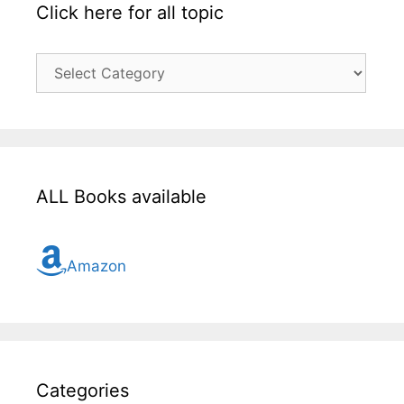
Click here for all topic
Click
here
for
all
topic
ALL Books available
Amazon
Categories