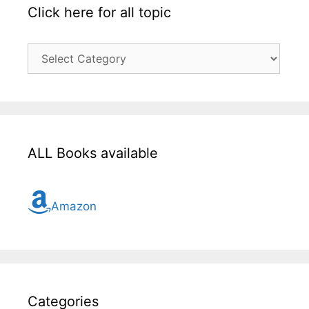
Click here for all topic
Click
here
for
all
topic
ALL Books available
Amazon
Categories