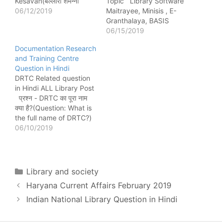
Kesavan(बेल्लारी शमन्ना
Topic Library Software
केसवन) को भारतीय राष्ट्रीय
06/12/2019
Maitrayee, Minisis , E-
ग्रंथसूची के पिता भी कहा जाता
Granthalaya, BASIS
है। प्रश्न - B.S. Kesavan
PLUS प्रश्न - मैत्रेयी
06/15/2019
(बेल्लारी शमन्ना केसवन) Indian
(Maitrayee) सॉफ्टवेयर को
Documentation Research
National Scientific
किस के द्वारा विकसित किया गया?
and Training Centre
Documentation Centre
Computer Maintenance
Question in Hindi
(INSDOC) के निदेशक
Corporation of India द्वारा
DRTC Related question
(Director) कब से कब…
कोलकाता पब्लिक लाइब्रेरी
in Hindi ALL Library Post
नेटवर्क के लिए विकसित किया
प्रश्न - DRTC का पूरा नाम
गया। प्रश्न - DELSIS,
क्या है?(Question: What is
DELMARC & DELPLUS,…
the full name of DRTC?)
Documentation Research
06/10/2019
and Training
Centre(प्रलेखन अनुसंधान और
प्रशिक्षण केंद्र) प्रश्न - DRTC
की स्थापना कब हुई थी? जनवरी
Categories
Library and society
1962 में प्रश्न - DRTC का
Haryana Current Affairs February 2019
मुख्यालय कहां…
Indian National Library Question in Hindi