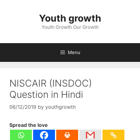
Skip
to
Youth growth
content
Youth Growth Our Growth
Menu
NISCAIR (INSDOC)
Question in Hindi
06/12/2019
by
youthgrowth
Spread the love