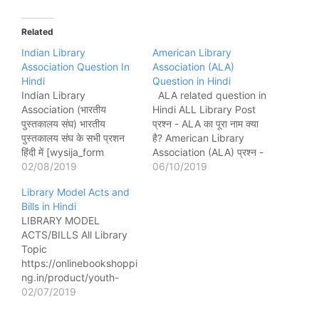
Related
Indian Library
American Library
Association Question In
Association (ALA)
Hindi
Question in Hindi
Indian Library
ALA related question in
Association (भारतीय
Hindi ALL Library Post
पुस्तकालय संघ) भारतीय
प्रश्न - ALA का पूरा नाम क्या
पुस्तकालय संघ के सभी प्रशन
है? American Library
हिंदी में [wysija_form
Association (ALA) प्रश्न -
id="1"] All Library Topic
02/08/2019
ALA की स्थापना कब की गई? 6
06/10/2019
https://onlinebookshoppi
अक्टूबर 1876 प्रश्न - अमेरिकन
Library Model Acts and
ng.in/product/youth-
लाइब्रेरी एसोसिएशन(ALA) का
Bills in Hindi
growth-our-growth-
मुख्यालय कहां पर है? शिकागो,
LIBRARY MODEL
library-growth/ प्रश्न -
इलिनोइस, यू.एस. प्रश्न -
ACTS/BILLS All Library
आई एल ए (ILA) का पूरा नाम
अमेरिकन लाइब्रेरी…
Topic
क्या है? Indian Library
https://onlinebookshoppi
Association (भारतीय
ng.in/product/youth-
पुस्तकालय संघ) प्रश्न - आई एल
growth-our-growth-
02/07/2019
ए (ILA) की स्थापना कब की गई
library-growth/ प्रश्न -
थी?…