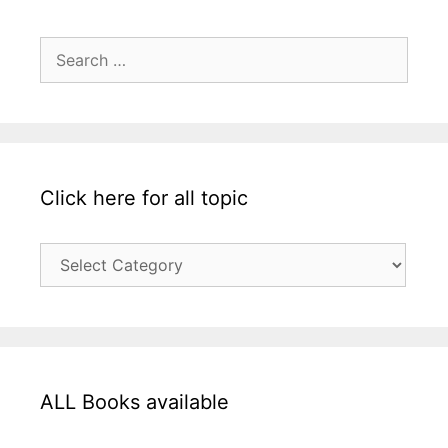
Search
for:
Click here for all topic
Click
here
for
all
topic
ALL Books available