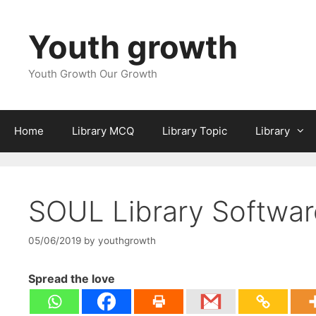
Skip
to
Youth growth
content
Youth Growth Our Growth
Home
Library MCQ
Library Topic
Library
SOUL Library Software
05/06/2019
by
youthgrowth
Spread the love