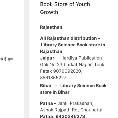
Book Store of Youth
Growth
Rajasthan
All Rajasthan distribution –
Library Science Book store in
Rajasthan
Jaipur
– Hardiya Publication
 हैं युथ
Gali No 23 barkat Nagar, Tonk
Fatak 9079692820,
8561865227
Bihar – Library Science Book
store in Bihar
Patna –
Janki Prakashan,
Ashok Rajpath Rd, Chauhatta,
Patna
,
9430246278