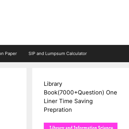
on Paper
SIP and Lumpsum Calculator
Library
Book(7000+Question) One
Liner Time Saving
Prepration