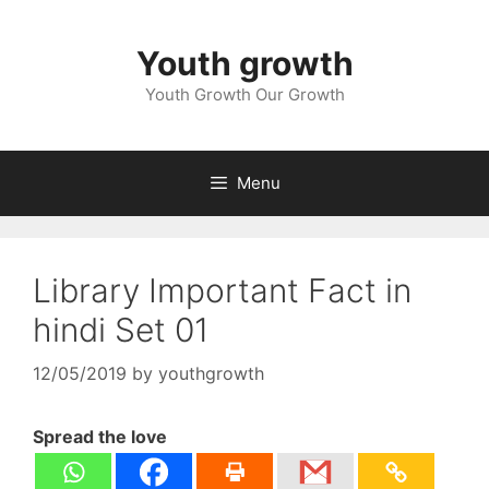
Skip
to
Youth growth
content
Youth Growth Our Growth
Menu
Library Important Fact in
hindi Set 01
12/05/2019
by
youthgrowth
Spread the love