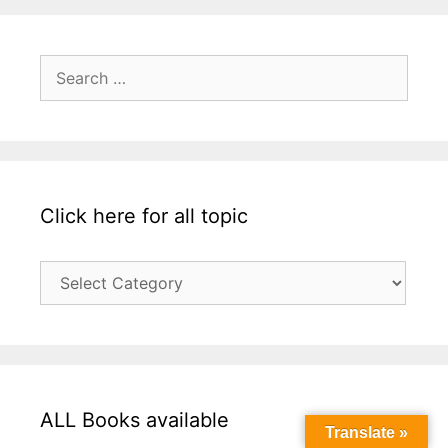
Search
for:
Click here for all topic
Click
here
for
all
topic
ALL Books available
Translate »