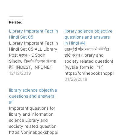
Related
Library Important Fact in
library science objective
Hindi Set 05
questions and answers
Library Important Fact in
in Hindi #4
Hindi Set 05 ALL Library
लाइब्रेरी और समाज से संबंधित
Post प्रश्न - E Sodh
छोटे प्रश्न (library and
Sindhu किसके विलयन से बना
society related question)
है? INDEST, INFONET
[wysija_form id="1"]
and N-lIST प्रश्न -
12/12/2019
https://onlinebookshoppi
Kernel, Shell, Application
ng.in/product/youth-
01/23/2018
क्या है? Kernel, Shell and
growth-our-growth-
library science objective
Application UNIX संचालन
library-growth/ 1.पुस्तकालय
questions and answers
प्रणाली की परतें हैं प्रश्न - डॉ
विज्ञान शब्द का प्रथम प्रयोग
#1
एस आर रंगनाथन के…
किसने किया था? Martin
Important questions for
schrettinger की बुक
library and information
में(1808) 2.सर्वप्रथम
science Library and
पुस्तकालय शिक्षा के लिए संस्थान
society related question
स्थापित करने का श्रेय किसको
https://onlinebookshoppi
है? मेल्विल डेवी 3.भारत में