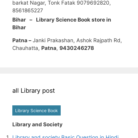
barkat Nagar, Tonk Fatak 9079692820,
8561865227
Bihar – Library Science Book store in
Bihar
Patna –
Janki Prakashan, Ashok Rajpath Rd,
Chauhatta,
Patna
,
9430246278
all Library post
Library Science Book
Library and Society
Library and society Basic Question in Hindi